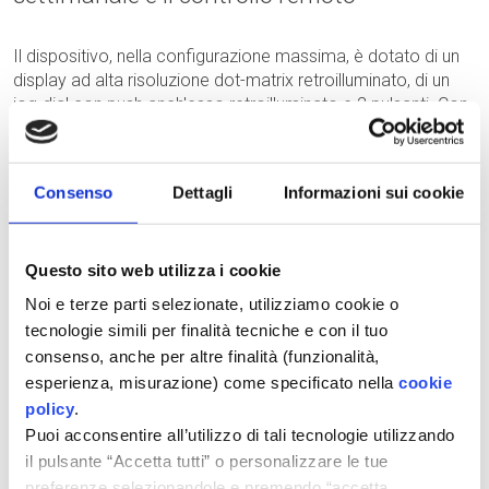
Il dispositivo, nella configurazione massima, è dotato di un
display ad alta risoluzione dot-matrix retroilluminato, di un
jog-dial con push anch'esso retroilluminato e 2 pulsanti. Con
i pulsanti è possibile accedere al menù per la
programmazione della temperatura domestica in fasce
orarie settimanali, per una regolazione istantanea invece è
Consenso
Dettagli
Informazioni sui cookie
sufficiente ruotare il jog-dial fino alla visualizzazione della
temperatura desiderata. Per permetterne un utilizzo
semplice ed intuitivo, le funzioni fondamentali sono ad
Questo sito web utilizza i cookie
accesso immediato, mentre per la regolazione di
impostazioni avanzate è necessario accedere ai menù
Noi e terze parti selezionate, utilizziamo cookie o
dedicati. Le ulteriori funzioni complesse sono disponibili per
tecnologie simili per finalità tecniche e con il tuo
il Service all'interno di una sezione del menù protetta da
consenso, anche per altre finalità (funzionalità,
password. I remoti della Gamma sono comunicanti,
esperienza, misurazione) come specificato nella
cookie
pertanto collegando all'unità controllata una sonda esterna
policy
.
è possibile regolare la temperatura di mandata del circuito
Puoi acconsentire all’utilizzo di tali tecnologie utilizzando
primario rispetto alla temperatura esterna mediante la
il pulsante “Accetta tutti” o personalizzare le tue
funzione OTC (Outside Temperature Compensation) per
ottenere la temperatura domestica impostata senza
preferenze selezionandole e premendo “accetta