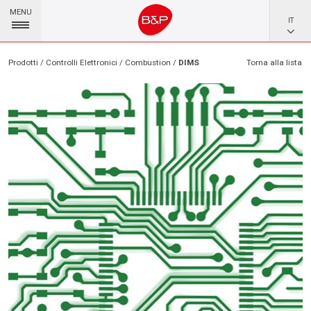
MENU
IT
Prodotti / Controlli Elettronici / Combustion /
DIMS
Torna alla lista
EN