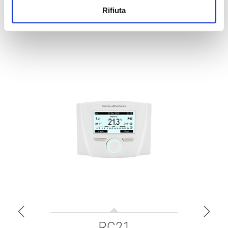
Rifiuta
RC21