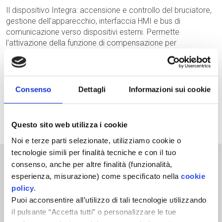
Il dispositivo Integra: accensione e controllo del bruciatore,
gestione dell'apparecchio, interfaccia HMI e bus di
comunicazione verso dispositivi esterni. Permette
l'attivazione della funzione di compensazione per
l'ottimizzazione della temperatura del circuito primario con
sonda esterna (OTC), ed implementa algoritmi sofisticati per
gestire il calore in maniera intelligente tramite i vari sensori
collegabili. Esistono alcune versioni con interfaccia di
Consenso
Dettagli
Informazioni sui cookie
comunicazione, accenditore e trasformatore montati a
bordo scheda. DIMS è stata studiata per essere
personalizzabile ed adattarsi facilmente alle diverse
Questo sito web utilizza i cookie
esigenze.
Noi e terze parti selezionate, utilizziamo cookie o
tecnologie simili per finalità tecniche e con il tuo
consenso, anche per altre finalità (funzionalità,
Caratteristiche
esperienza, misurazione) come specificato nella
cookie
policy
.
Puoi acconsentire all’utilizzo di tali tecnologie utilizzando
il pulsante “Accetta tutti” o personalizzare le tue
Applicazioni
Modo